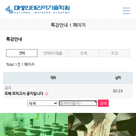
특강안내 1 페이지
특강안내
전체
인테리어 필름
도 배
도 장
Total 1건
1 페이지
제목
날짜
공지
02-23
도배 모의고사 공지입니다