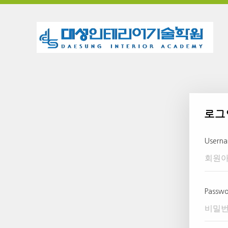
로그
Usern
Passw