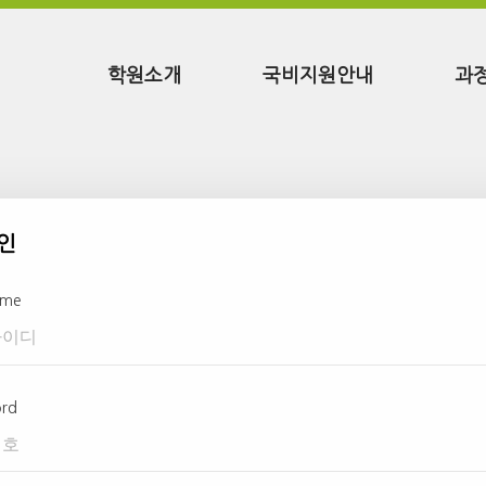
학원소개
국비지원안내
과
인
ame
ord